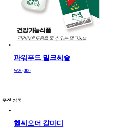
파워푸드 밀크씨슬
₩
20,000
추천 상품
헬씨오더 칼마디