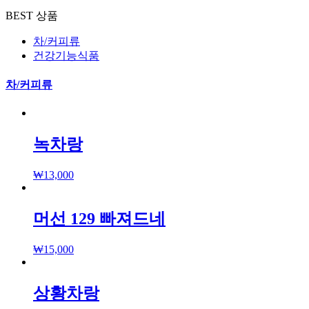
BEST 상품
차/커피류
건강기능식품
차/커피류
녹차랑
₩
13,000
머선 129 빠져드네
₩
15,000
상황차랑