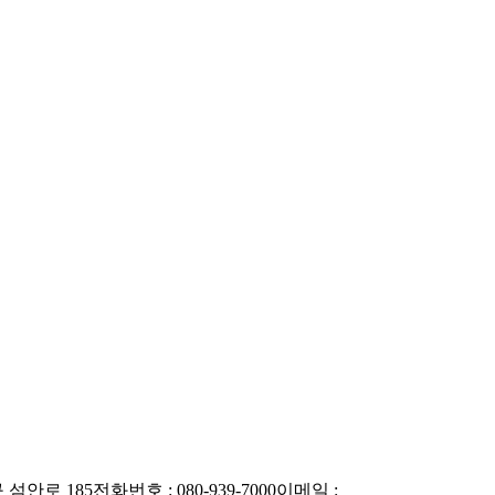
 섬안로 185
전화번호 : 080-939-7000
이메일 :