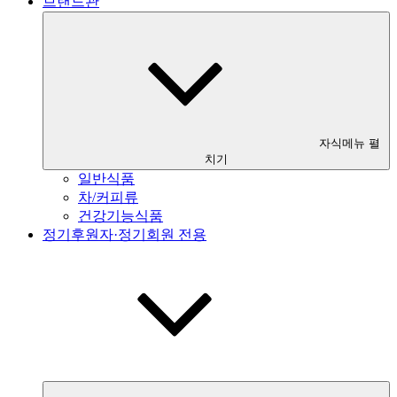
브랜드관
자식메뉴 펼
치기
일반식품
차/커피류
건강기능식품
정기후원자·정기회원 전용