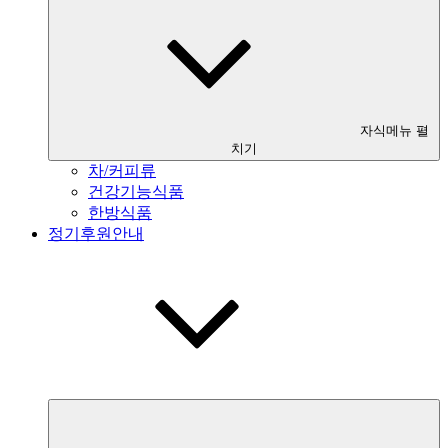
자식메뉴 펼
치기
차/커피류
건강기능식품
한방식품
정기후원안내