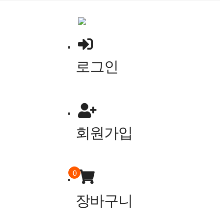
콘
텐
츠
로
바
로그인
로
가
기
회원가입
0
장바구니