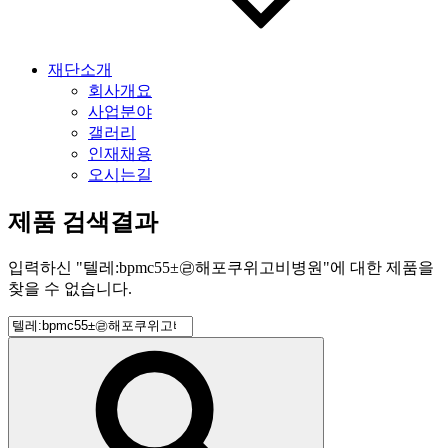
재단소개
회사개요
사업분야
갤러리
인재채용
오시는길
제품 검색결과
입력하신
"
텔레:bpmc55±㉣해포쿠위고비병원
"
에 대한 제품을
찾을 수 없습니다.
검
색:
검
색