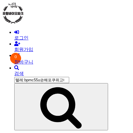
콘
텐
츠
로
바
로
로그인
가
기
회원가입
0
장바구니
검색
검
색:
검
색