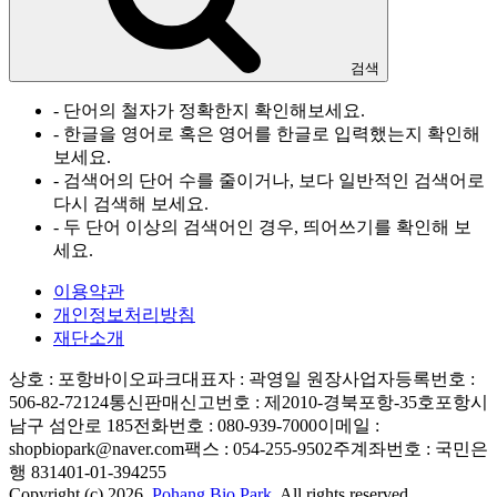
검색
- 단어의 철자가 정확한지 확인해보세요.
- 한글을 영어로 혹은 영어를 한글로 입력했는지 확인해
보세요.
- 검색어의 단어 수를 줄이거나, 보다 일반적인 검색어로
다시 검색해 보세요.
- 두 단어 이상의 검색어인 경우, 띄어쓰기를 확인해 보
세요.
이용약관
개인정보처리방침
재단소개
상호 : 포항바이오파크
대표자 : 곽영일 원장
사업자등록번호 :
506-82-72124
통신판매신고번호 : 제2010-경북포항-35호
포항시
남구 섬안로 185
전화번호 : 080-939-7000
이메일 :
shopbiopark@naver.com
팩스 : 054-255-9502
주계좌번호 : 국민은
행 831401-01-394255
Copyright (c) 2026.
Pohang Bio Park.
All rights reserved.