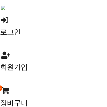
콘
텐
츠
로
바
로그인
로
가
기
회원가입
0
장바구니