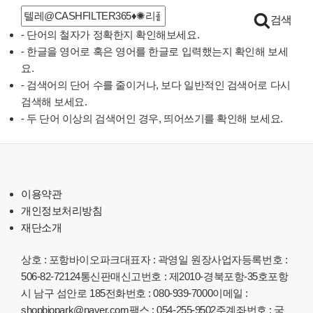
검
검색
색:
- 단어의 철자가 정확한지 확인해보세요.
- 한글을 영어로 혹은 영어를 한글로 입력했는지 확인해 보세
요.
- 검색어의 단어 수를 줄이거나, 보다 일반적인 검색어로 다시
검색해 보세요.
- 두 단어 이상의 검색어인 경우, 띄어쓰기를 확인해 보세요.
이용약관
개인정보처리방침
재단소개
상호 : 포항바이오파크
대표자 : 곽영일 원장
사업자등록번호 :
506-82-72124
통신판매신고번호 : 제2010-경북포항-35호
포항
시 남구 섬안로 185
전화번호 : 080-939-7000
이메일 :
shopbiopark@naver.com
팩스 : 054-255-9502
주계좌번호 : 국