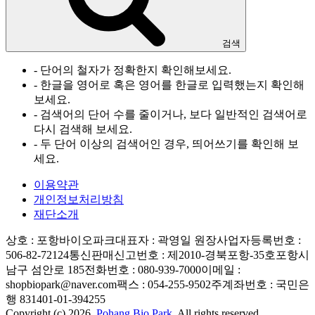
검색
- 단어의 철자가 정확한지 확인해보세요.
- 한글을 영어로 혹은 영어를 한글로 입력했는지 확인해
보세요.
- 검색어의 단어 수를 줄이거나, 보다 일반적인 검색어로
다시 검색해 보세요.
- 두 단어 이상의 검색어인 경우, 띄어쓰기를 확인해 보
세요.
이용약관
개인정보처리방침
재단소개
상호 : 포항바이오파크
대표자 : 곽영일 원장
사업자등록번호 :
506-82-72124
통신판매신고번호 : 제2010-경북포항-35호
포항시
남구 섬안로 185
전화번호 : 080-939-7000
이메일 :
shopbiopark@naver.com
팩스 : 054-255-9502
주계좌번호 : 국민은
행 831401-01-394255
Copyright (c) 2026.
Pohang Bio Park.
All rights reserved.