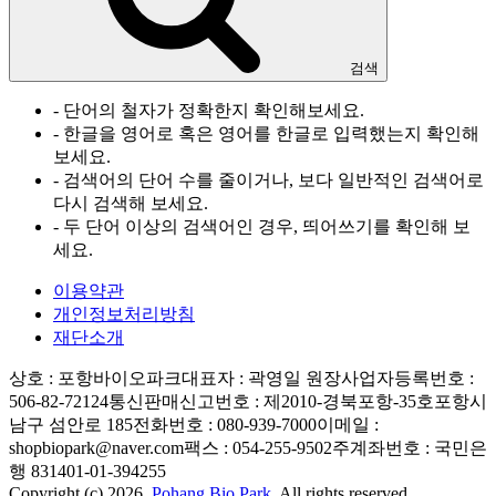
검색
- 단어의 철자가 정확한지 확인해보세요.
- 한글을 영어로 혹은 영어를 한글로 입력했는지 확인해
보세요.
- 검색어의 단어 수를 줄이거나, 보다 일반적인 검색어로
다시 검색해 보세요.
- 두 단어 이상의 검색어인 경우, 띄어쓰기를 확인해 보
세요.
이용약관
개인정보처리방침
재단소개
상호 : 포항바이오파크
대표자 : 곽영일 원장
사업자등록번호 :
506-82-72124
통신판매신고번호 : 제2010-경북포항-35호
포항시
남구 섬안로 185
전화번호 : 080-939-7000
이메일 :
shopbiopark@naver.com
팩스 : 054-255-9502
주계좌번호 : 국민은
행 831401-01-394255
Copyright (c) 2026.
Pohang Bio Park.
All rights reserved.