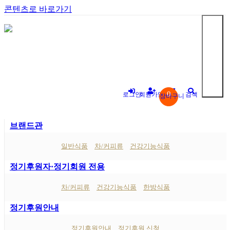
콘텐츠로 바로가기
0
로그인
회원가입
검색
장바구니
브랜드관
"
일반식품
차/커피류
건강기능식품
정기후원자·정기회원 전용
차/커피류
건강기능식품
한방식품
정기후원안내
정기후원안내
정기후원 신청