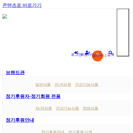
콘텐츠로 바로가기
0
로그인
회원가입
검색
장바구니
브랜드관
"
일반식품
차/커피류
건강기능식품
정기후원자·정기회원 전용
차/커피류
건강기능식품
한방식품
정기후원안내
정기후원안내
정기후원 신청