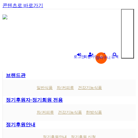
콘텐츠로 바로가기
0
로그인
회원가입
검색
장바구니
브랜드관
"
일반식품
차/커피류
건강기능식품
정기후원자·정기회원 전용
차/커피류
건강기능식품
한방식품
정기후원안내
정기후원안내
정기후원 신청