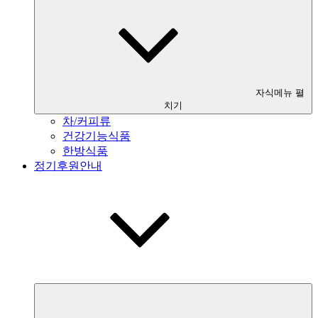
자식메뉴 펼
치기
차/커피류
건강기능식품
한방식품
정기후원안내