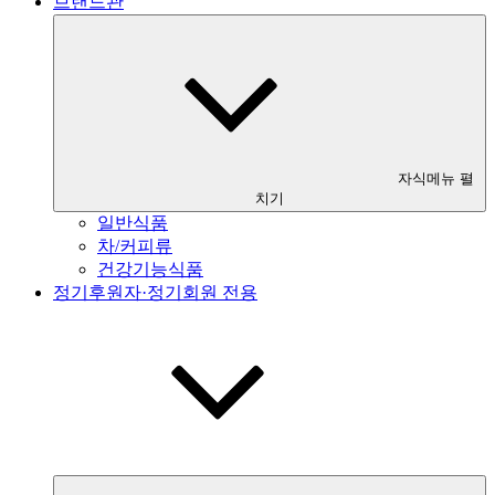
브랜드관
자식메뉴 펼
치기
일반식품
차/커피류
건강기능식품
정기후원자·정기회원 전용