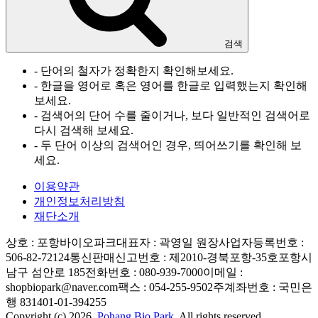
검색
- 단어의 철자가 정확한지 확인해보세요.
- 한글을 영어로 혹은 영어를 한글로 입력했는지 확인해
보세요.
- 검색어의 단어 수를 줄이거나, 보다 일반적인 검색어로
다시 검색해 보세요.
- 두 단어 이상의 검색어인 경우, 띄어쓰기를 확인해 보
세요.
이용약관
개인정보처리방침
재단소개
상호 : 포항바이오파크
대표자 : 곽영일 원장
사업자등록번호 :
506-82-72124
통신판매신고번호 : 제2010-경북포항-35호
포항시
남구 섬안로 185
전화번호 : 080-939-7000
이메일 :
shopbiopark@naver.com
팩스 : 054-255-9502
주계좌번호 : 국민은
행 831401-01-394255
Copyright (c) 2026.
Pohang Bio Park.
All rights reserved.