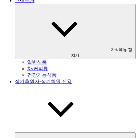
브랜드관
자식메뉴 펼
치기
일반식품
차/커피류
건강기능식품
정기후원자·정기회원 전용