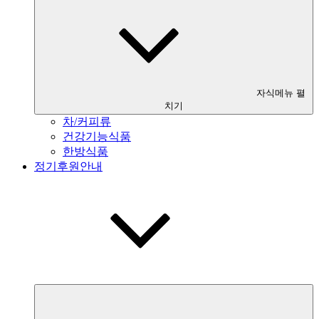
자식메뉴 펼
치기
차/커피류
건강기능식품
한방식품
정기후원안내