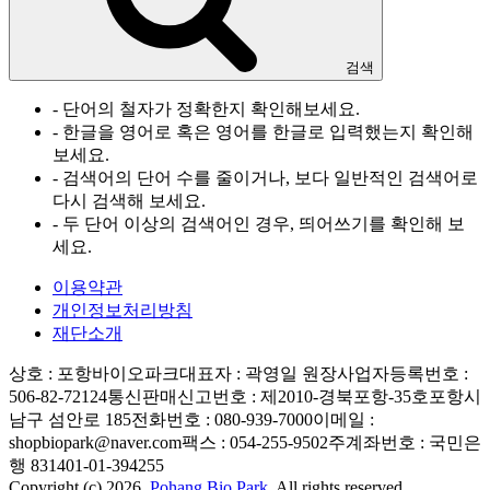
검색
- 단어의 철자가 정확한지 확인해보세요.
- 한글을 영어로 혹은 영어를 한글로 입력했는지 확인해
보세요.
- 검색어의 단어 수를 줄이거나, 보다 일반적인 검색어로
다시 검색해 보세요.
- 두 단어 이상의 검색어인 경우, 띄어쓰기를 확인해 보
세요.
이용약관
개인정보처리방침
재단소개
상호 : 포항바이오파크
대표자 : 곽영일 원장
사업자등록번호 :
506-82-72124
통신판매신고번호 : 제2010-경북포항-35호
포항시
남구 섬안로 185
전화번호 : 080-939-7000
이메일 :
shopbiopark@naver.com
팩스 : 054-255-9502
주계좌번호 : 국민은
행 831401-01-394255
Copyright (c) 2026.
Pohang Bio Park.
All rights reserved.