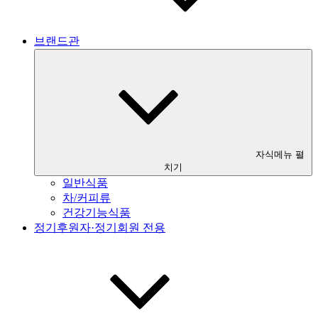
브랜드관
자식메뉴 펼
치기
일반식품
차/커피류
건강기능식품
정기후원자·정기회원 전용