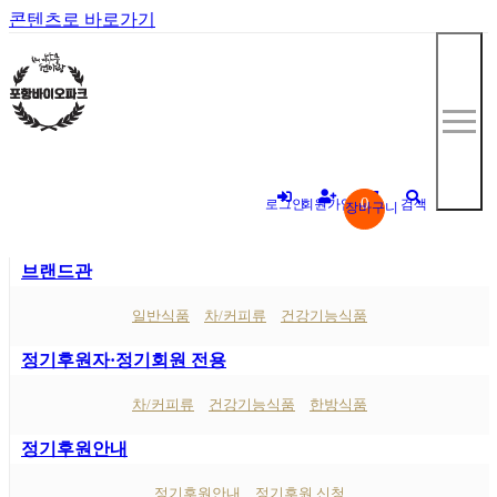
콘텐츠로 바로가기
0
로그인
회원가입
검색
장바구니
브랜드관
"
일반식품
차/커피류
건강기능식품
정기후원자·정기회원 전용
차/커피류
건강기능식품
한방식품
정기후원안내
정기후원안내
정기후원 신청