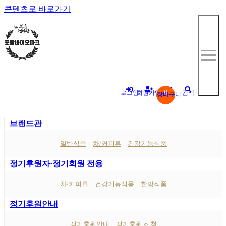
콘텐츠로 바로가기
0
로그인
회원가입
검색
장바구니
브랜드관
"
일반식품
차/커피류
건강기능식품
정기후원자·정기회원 전용
차/커피류
건강기능식품
한방식품
정기후원안내
정기후원안내
정기후원 신청