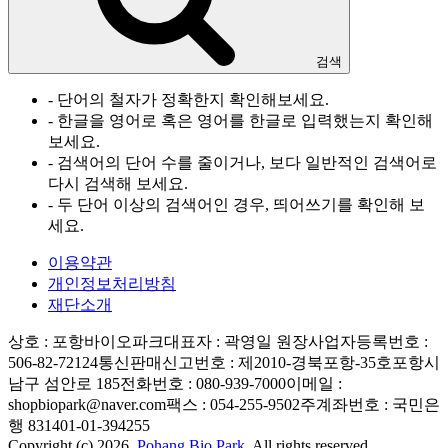
검색
- 단어의 철자가 정확한지 확인해보세요.
- 한글을 영어로 혹은 영어를 한글로 입력했는지 확인해
보세요.
- 검색어의 단어 수를 줄이거나, 보다 일반적인 검색어로
다시 검색해 보세요.
- 두 단어 이상의 검색어인 경우, 띄어쓰기를 확인해 보
세요.
이용약관
개인정보처리방침
재단소개
상호 : 포항바이오파크
대표자 : 곽영일 원장
사업자등록번호 :
506-82-72124
통신판매신고번호 : 제2010-경북포항-35호
포항시
남구 섬안로 185
전화번호 : 080-939-7000
이메일 :
shopbiopark@naver.com
팩스 : 054-255-9502
주계좌번호 : 국민은
행 831401-01-394255
Copyright (c) 2026.
Pohang Bio Park.
All rights reserved.